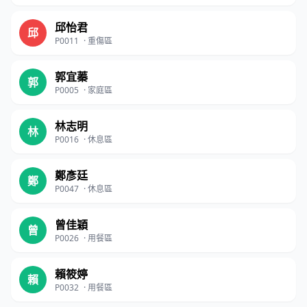
邱怡君
邱
P0011
·
重傷區
郭宜蓁
郭
P0005
·
家庭區
林志明
林
P0016
·
休息區
鄭彥廷
鄭
P0047
·
休息區
曾佳穎
曾
P0026
·
用餐區
賴筱婷
賴
P0032
·
用餐區