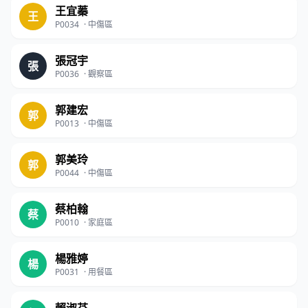
王宜蓁
王
P0034
·
中傷區
張冠宇
張
P0036
·
觀察區
郭建宏
郭
P0013
·
中傷區
郭美玲
郭
P0044
·
中傷區
蔡柏翰
蔡
P0010
·
家庭區
楊雅婷
楊
P0031
·
用餐區