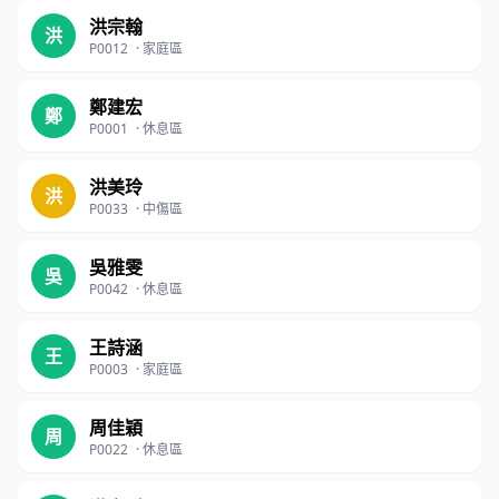
洪宗翰
洪
P0012
·
家庭區
鄭建宏
鄭
P0001
·
休息區
洪美玲
洪
P0033
·
中傷區
吳雅雯
吳
P0042
·
休息區
王詩涵
王
P0003
·
家庭區
周佳穎
周
P0022
·
休息區