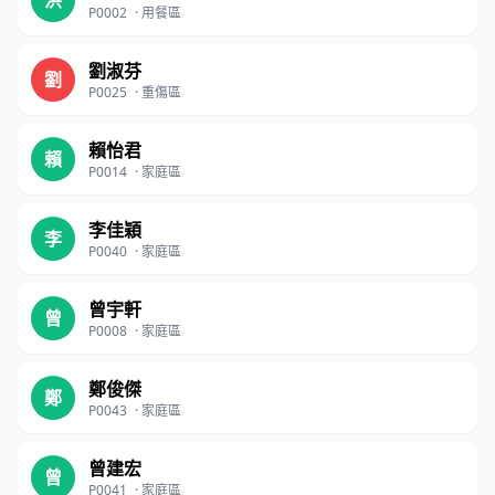
洪
P0002
·
用餐區
劉淑芬
劉
P0025
·
重傷區
賴怡君
賴
P0014
·
家庭區
李佳穎
李
P0040
·
家庭區
曾宇軒
曾
P0008
·
家庭區
鄭俊傑
鄭
P0043
·
家庭區
曾建宏
曾
P0041
·
家庭區