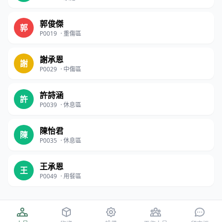
郭俊傑
郭
P0019
·
重傷區
謝承恩
謝
P0029
·
中傷區
許詩涵
許
P0039
·
休息區
陳怡君
陳
P0035
·
休息區
王承恩
王
P0049
·
用餐區