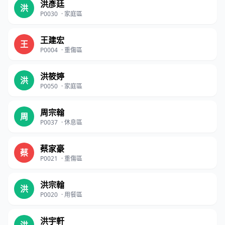
洪彥廷
洪
P0030
·
家庭區
王建宏
王
P0004
·
重傷區
洪筱婷
洪
P0050
·
家庭區
周宗翰
周
P0037
·
休息區
蔡家豪
蔡
P0021
·
重傷區
洪宗翰
洪
P0020
·
用餐區
洪宇軒