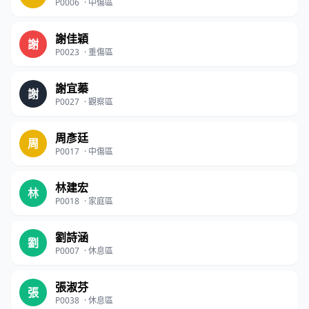
P0006
·
中傷區
謝佳穎
謝
P0023
·
重傷區
謝宜蓁
謝
P0027
·
觀察區
周彥廷
周
P0017
·
中傷區
林建宏
林
P0018
·
家庭區
劉詩涵
劉
P0007
·
休息區
張淑芬
張
P0038
·
休息區