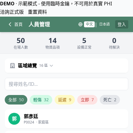
DEMO
·
示範模式 - 使用臨時金鑰，不可用於真實 PHI
洽詢正式版
重置資料
人員管理
|
首頁
登入
中文
日本語
50
14
5
0
在場人數
物資品項
設備正常
待解決
區域總覽
16 區
全部
50
輕傷
32
延遲
9
立即
7
死亡
2
郭彥廷
郭
P0024
·
家庭區