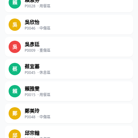
賴淑芬
賴
P0028
·
用餐區
吳欣怡
吳
P0046
·
中傷區
吳彥廷
吳
P0009
·
重傷區
蔡宜蓁
蔡
P0045
·
休息區
賴雅雯
賴
P0015
·
用餐區
鄭美玲
鄭
P0048
·
中傷區
邱宗翰
邱