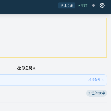
✓
平時
●
今日: 0 張
使用者
緊急開立
檢視全部 →
3 位等候中