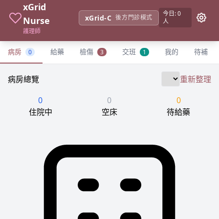
xGrid
使用者
今日: 0
xGrid-C
後方門診模式
Nurse
人
護理師
病房
給藥
檢傷
交班
我的
待補
0
3
1
病房總覽
重新整理
0
0
0
住院中
空床
待給藥