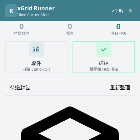
xGrid Runner
使用者
R
✓
平時
●
Blind Carrier Mode
0
0
0
待送封包
緊急
今日已送
取件
送達
掃描 Station QR
顯示給 Hub 掃描
待送封包
重新整理