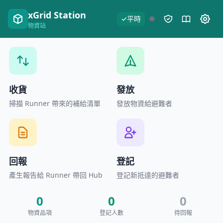
xGrid Station
✓
平時
●
物資站
收貨
發放
掃描 Runner 帶來的補給清單
發放物資給避難者
回報
登記
產生報告給 Runner 帶回 Hub
登記新抵達的避難者
0
0
0
物資品項
登記人數
待回報